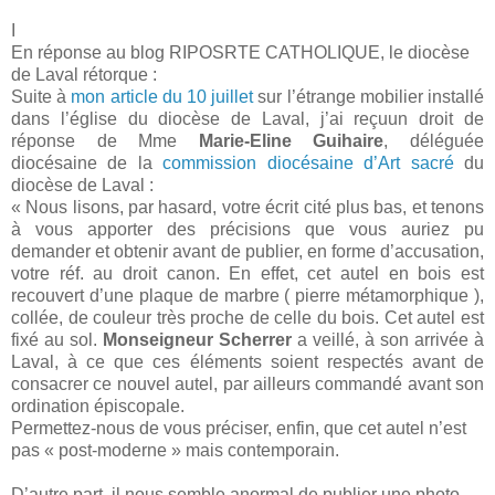
I
En réponse au blog RIPOSRTE CATHOLIQUE, le diocèse
de Laval rétorque :
Suite à
mon article du 10 juillet
sur l’étrange mobilier installé
dans l’église du diocèse de Laval, j’ai reçuun droit de
réponse de Mme
Marie-Eline Guihaire
, déléguée
diocésaine de la
commission diocésaine d’Art sacré
du
diocèse de Laval :
« Nous lisons, par hasard, votre écrit cité plus bas, et tenons
à vous apporter des précisions que vous auriez pu
demander et obtenir avant de publier, en forme d’accusation,
votre réf. au droit canon. En effet, cet autel en bois est
recouvert d’une plaque de marbre ( pierre métamorphique ),
collée, de couleur très proche de celle du bois. Cet autel est
fixé au sol.
Monseigneur Scherrer
a veillé, à son arrivée à
Laval, à ce que ces éléments soient respectés avant de
consacrer ce nouvel autel, par ailleurs commandé avant son
ordination épiscopale.
Permettez-nous de vous préciser, enfin, que cet autel n’est
pas « post-moderne » mais contemporain.
D’autre part, il nous semble anormal de publier une photo